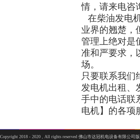
情，请来电咨
在柴油发电机
业界的翘楚，
管理上绝对是
准和严要求，
场。
只要联系我们
发电机出租、
手中的电话联
电机】的各项
Copyright 2018 - 2020 , All rights reserved 佛山市达冠机电设备有限