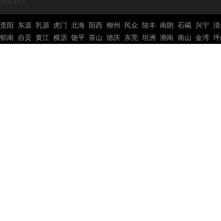
网站标签
贵阳
东源
乳源
虎门
北海
阳西
柳州
民众
陆丰
南朗
石碣
兴宁
清
郁南
自贡
黄江
横沥
饶平
茶山
德庆
东莞
坦洲
潮南
南山
金湾
坪