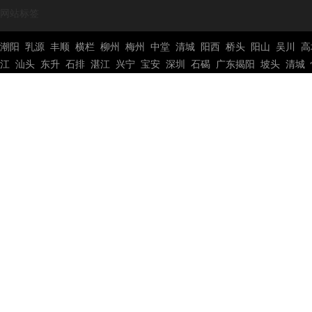
网站标签
潮阳
乳源
丰顺
横栏
柳州
梅州
中堂
清城
阳西
桥头
阳山
吴川
高
江
汕头
东升
石排
湛江
兴宁
宝安
深圳
石碣
广东揭阳
坡头
清城