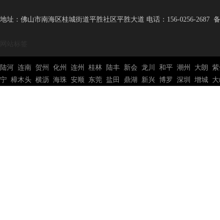
地址：佛山市南海区桂城街道平胜社区平胜大道 电话：156-0256-2687 
网站标签
陆河
连南
贺州
化州
连州
桂林
陆丰
新会
龙川
和平
潮州
大朗
紫
宁
樟木头
横沥
海珠
安顺
东莞
盐田
鼎湖
新兴
博罗
深圳
增城
大