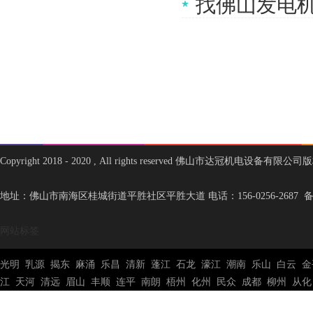
找佛山发电
Copyright 2018 - 2020 , All rights reserved 佛山市达冠机电设备有限
地址：佛山市南海区桂城街道平胜社区平胜大道 电话：156-0256-2687 
网站标签
光明
乳源
揭东
麻涌
乐昌
清新
蓬江
石龙
濠江
潮南
乐山
白云
金
江
天河
清远
眉山
丰顺
连平
南朗
梧州
化州
民众
成都
柳州
从化