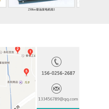
250kw柴油发电机组1
350kw康明斯