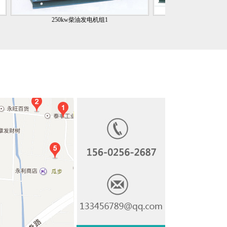
250kw柴油发电机组1
350kw康明斯柴