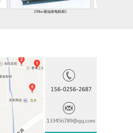
250kw柴油发电机组1
350kw康明斯